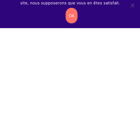
site, nous supposerons que vous en êtes satisfait.
OK
Contacts
2 rue
Antanifotsy
97419 La
Possession
contactweb@reseau-
cartouches.com
0262
38
30