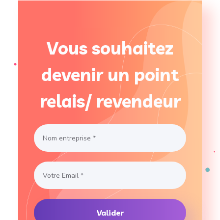
Vous souhaitez
devenir un point
relais/ revendeur