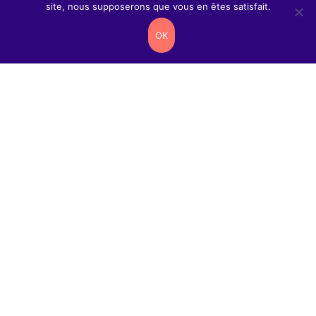
site, nous supposerons que vous en êtes satisfait.
OK
Contacts
2 rue
Antanifotsy
97419 La
Possession
contactweb@reseau-
cartouches.com
0262
38
30