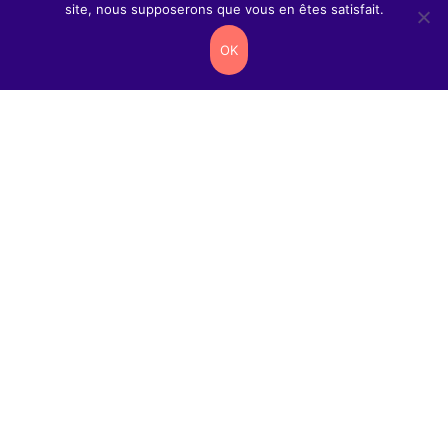
site, nous supposerons que vous en êtes satisfait.
OK
Contacts
2 rue
Antanifotsy
97419 La
Possession
contactweb@reseau-
cartouches.com
0262
38
30