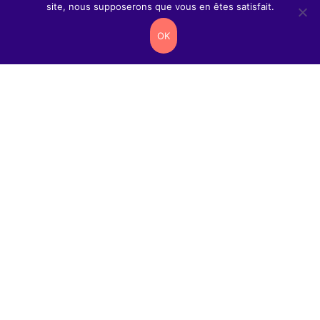
site, nous supposerons que vous en êtes satisfait.
OK
Contacts
2 rue
Antanifotsy
97419 La
Possession
contactweb@reseau-
cartouches.com
0262
38
30