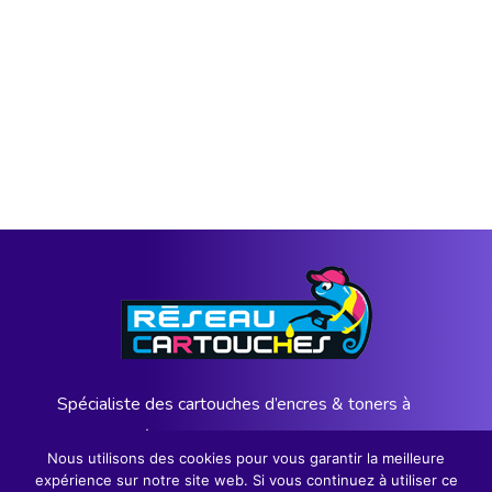
Spécialiste des cartouches d’encres & toners à
l’Ile de la Réunion depuis 12 ans
Nous utilisons des cookies pour vous garantir la meilleure
expérience sur notre site web. Si vous continuez à utiliser ce