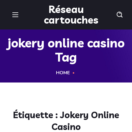
Réseau
cartouches
jokery online casino
Tag
HOME
Étiquette :
Jokery Online
Casino