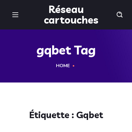
Réseau
cartouches
gqbet Tag
HOME
Étiquette :
Gqbet