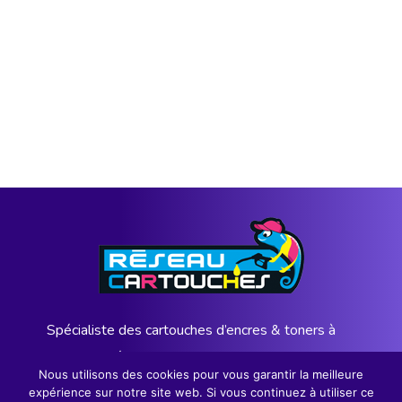
Spécialiste des cartouches d’encres & toners à
l’Ile de la Réunion depuis 12 ans
Nous utilisons des cookies pour vous garantir la meilleure
expérience sur notre site web. Si vous continuez à utiliser ce