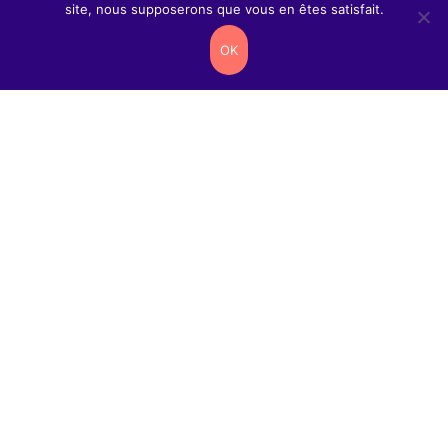
site, nous supposerons que vous en êtes satisfait.
OK
Contacts
2 rue
Antanifotsy
97419 La
Possession
contactweb@reseau-
cartouches.com
0262
38
30