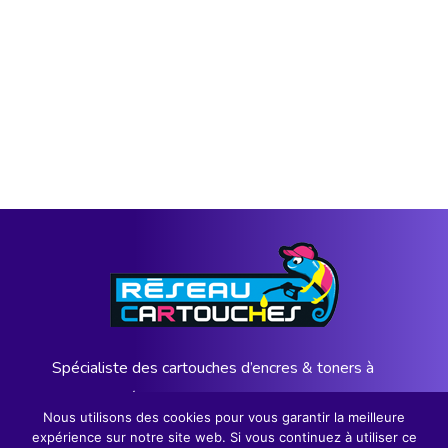
Spécialiste des cartouches d’encres & toners à
l’Ile de la Réunion depuis 12 ans
Nous utilisons des cookies pour vous garantir la meilleure
expérience sur notre site web. Si vous continuez à utiliser ce