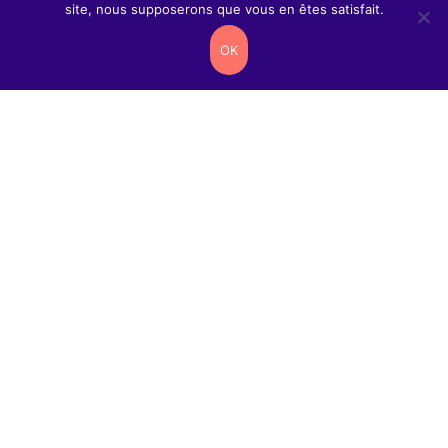
site, nous supposerons que vous en êtes satisfait.
OK
Contacts
2 rue
Antanifotsy
97419 La
Possession
contactweb@reseau-
cartouches.com
0262
38
30